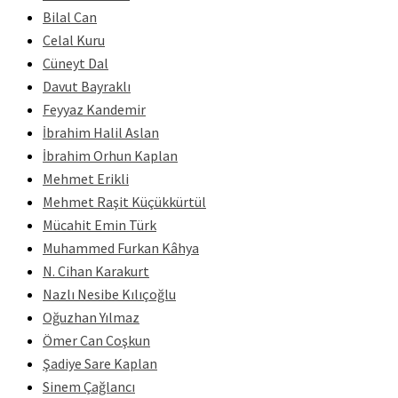
Bilal Can
Celal Kuru
Cüneyt Dal
Davut Bayraklı
Feyyaz Kandemir
İbrahim Halil Aslan
İbrahim Orhun Kaplan
Mehmet Erikli
Mehmet Raşit Küçükkürtül
Mücahit Emin Türk
Muhammed Furkan Kâhya
N. Cihan Karakurt
Nazlı Nesibe Kılıçoğlu
Oğuzhan Yılmaz
Ömer Can Coşkun
Şadiye Sare Kaplan
Sinem Çağlancı