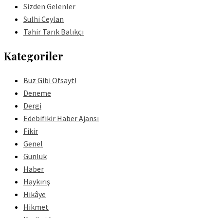
Sizden Gelenler
Sulhi Ceylan
Tahir Tarık Balıkçı
Kategoriler
Buz Gibi Ofsayt!
Deneme
Dergi
Edebifikir Haber Ajansı
Fikir
Genel
Günlük
Haber
Haykırış
Hikâye
Hikmet