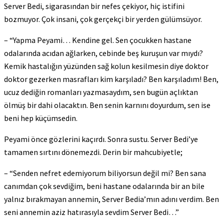
Server Bedi, sigarasından bir nefes çekiyor, hiç istifini
bozmuyor. Çok insani, çok gerçekçi bir yerden gülümsüyor.
– “Yapma Peyami… Kendine gel. Sen çocukken hastane
odalarında acıdan ağlarken, cebinde beş kuruşun var mıydı?
Kemik hastalığın yüzünden sağ kolun kesilmesin diye doktor
doktor gezerken masrafları kim karşıladı? Ben karşıladım! Ben,
ucuz dediğin romanları yazmasaydım, sen bugün açlıktan
ölmüş bir dahi olacaktın. Ben senin karnını doyurdum, sen ise
beni hep küçümsedin.
Peyami önce gözlerini kaçırdı. Sonra sustu. Server Bedi’ye
tamamen sırtını dönemezdi. Derin bir mahcubiyetle;
– “Senden nefret edemiyorum biliyorsun değil mi? Ben sana
canımdan çok sevdiğim, beni hastane odalarında bir an bile
yalnız bırakmayan annemin, Server Bedia’mın adını verdim. Ben
seni annemin aziz hatırasıyla sevdim Server Bedi…”