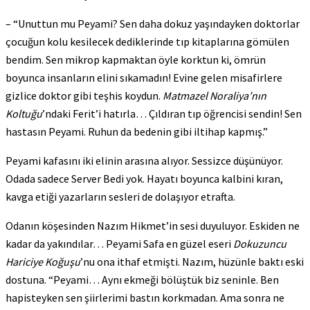
– “Unuttun mu Peyami? Sen daha dokuz yaşındayken doktorlar
çocuğun kolu kesilecek dediklerinde tıp kitaplarına gömülen
bendim. Sen mikrop kapmaktan öyle korktun ki, ömrün
boyunca insanların elini sıkamadın! Evine gelen misafirlere
gizlice doktor gibi teşhis koydun.
Matmazel Noraliya’nın
Koltuğu
’ndaki Ferit’i hatırla… Çıldıran tıp öğrencisi sendin! Sen
hastasın Peyami. Ruhun da bedenin gibi iltihap kapmış.”
Peyami kafasını iki elinin arasına alıyor. Sessizce düşünüyor.
Odada sadece Server Bedi yok. Hayatı boyunca kalbini kıran,
kavga etiği yazarların sesleri de dolaşıyor etrafta.
Odanın köşesinden Nazım Hikmet’in sesi duyuluyor. Eskiden ne
kadar da yakındılar… Peyami Safa en güzel eseri
Dokuzuncu
Hariciye Koğuşu
’nu ona ithaf etmişti. Nazım, hüzünle baktı eski
dostuna. “Peyami… Aynı ekmeği bölüştük biz seninle. Ben
hapisteyken sen şiirlerimi bastın korkmadan. Ama sonra ne