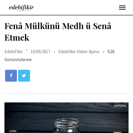
Skip
to
content
Fenâ Mülkünü Medh ü Senâ
Etmek
526
EdebiFikir
16/09/2017
Edebifikir Haber Ajansı
Görüntüleme