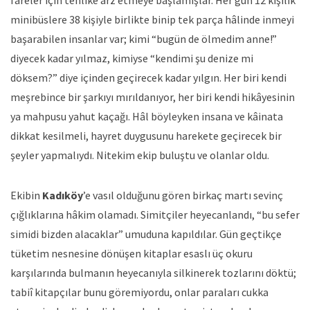
minibüslere 38 kişiyle birlikte binip tek parça hâlinde inmeyi
başarabilen insanlar var; kimi “bugün de ölmedim anne!”
diyecek kadar yılmaz, kimiyse “kendimi şu denize mi
döksem?” diye içinden geçirecek kadar yılgın. Her biri kendi
meşrebince bir şarkıyı mırıldanıyor, her biri kendi hikâyesinin
ya mahpusu yahut kaçağı. Hâl böyleyken insana ve kâinata
dikkat kesilmeli, hayret duygusunu harekete geçirecek bir
şeyler yapmalıydı. Nitekim ekip buluştu ve olanlar oldu.
Ekibin
Kadıköy
’e vasıl olduğunu gören birkaç martı sevinç
çığlıklarına hâkim olamadı. Simitçiler heyecanlandı, “bu sefer
simidi bizden alacaklar” umuduna kapıldılar. Gün geçtikçe
tüketim nesnesine dönüşen kitaplar esaslı üç okuru
karşılarında bulmanın heyecanıyla silkinerek tozlarını döktü;
tabiî kitapçılar bunu göremiyordu, onlar paraları cukka