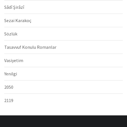
Sâdî Şirâzî
Sezai Karakoç
Sözlük
Tasavvuf Konulu Romanlar
Vasiyetim
Yenilgi
2050
2119