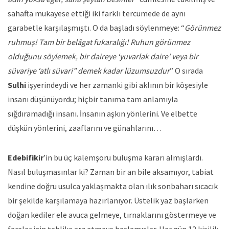
sahafta mukayese ettiği iki farklı tercümede de aynı
garabetle karşılaşmıştı. O da başladı söylenmeye: “
Görünmez
ruhmuş! Tam bir belâgat fukaralığı! Ruhun görünmez
olduğunu söylemek, bir daireye ‘yuvarlak daire’ veya bir
süvariye ‘atlı süvari” demek kadar lüzumsuzdur
” O sırada
Sulhi
işyerindeydi ve her zamanki gibi aklının bir köşesiyle
insanı düşünüyordu; hiçbir tanıma tam anlamıyla
sığdıramadığı insanı. İnsanın aşkın yönlerini. Ve elbette
düşkün yönlerini, zaaflarını ve günahlarını…
Edebifikir
’in bu üç kalemşoru buluşma kararı almışlardı.
Nasıl buluşmasınlar ki? Zaman bir an bile aksamıyor, tabiat
kendine doğru usulca yaklaşmakta olan ılık sonbaharı sıcacık
bir şekilde karşılamaya hazırlanıyor. Üstelik yaz başlarken
doğan kediler ele avuca gelmeye, tırnaklarını göstermeye ve
fareler için tehlike arz etmeye başlamışlar. Her gün 12 kişilik