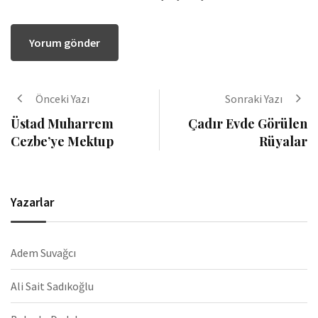
Önceki Yazı
Sonraki Yazı
Üstad Muharrem
Çadır Evde Görülen
Cezbe’ye Mektup
Rüyalar
Yazarlar
Adem Suvağcı
Ali Sait Sadıkoğlu