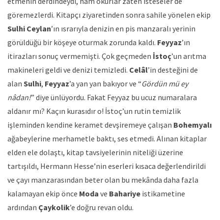
etmenin derdindeydi, ham okurlar zaten isteseler de
göremezlerdi. Kitapçı ziyaretinden sonra sahile yönelen ekip
Sulhi Ceylan
’ın ısrarıyla denizin en pis manzaralı yerinin
görüldüğü bir köşeye oturmak zorunda kaldı.
Feyyaz
’ın
itirazları sonuç vermemişti. Çok geçmeden
İstoç
’un arıtma
makineleri geldi ve denizi temizledi.
Celâl
’in desteğini de
alan
Sulhi
,
Feyyaz
’a yan yan bakıyor ve “
Gördün mü ey
nâdan!
” diye ünlüyordu. Fakat Feyyaz bu ucuz numaralara
aldanır mı? Kaçın kurasıdır o! İstoç’un rutin temizlik
işleminden kendine keramet devşiremeye çalışan
Bohemyalı
ağabeylerine merhametle baktı, ses etmedi. Alınan kitaplar
elden ele dolaştı, kitap tavsiyelerinin niteliği üzerine
tartışıldı, Hermann Hesse’nin eserleri kısaca değerlendirildi
ve çayı manzarasından beter olan bu mekânda daha fazla
kalamayan ekip önce
Moda
ve
Bahariye
istikametine
ardından
Çaykolik
’e doğru revan oldu.