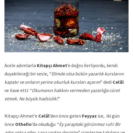
Acele adımlarla
Kitapçı Ahmet
’e doğru ilerliyordu, kendi
duyabileceği bir sesle, “
Elimde olsa bütün yazarlık kurslarını
kapatır ve onların yerine okurluk kursları açarım
” dedi
Celâl
ve ilave etti: “
Okumanın hakkını vermeden yazarlığa cüret
etmek. Ne büyük hadsizlik!
”
Kitapçı Ahmet’e
Celâl
’den önce gelen
Feyyaz
ise, iki gün
önce
Othello
’da okuduğu: “
Ey şaraptaki görünmez ruh! Bir
adın yoksa eğer, sana şeytan desinler
” cümlesine takılmış ve