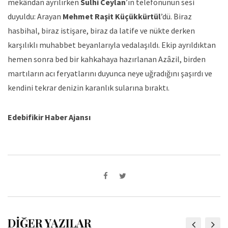
mekândan ayrılırken
Sulhi Ceylan
’ın telefonunun sesi
duyuldu: Arayan
Mehmet Raşit Küçükkürtül
’dü. Biraz
hasbihal, biraz istişare, biraz da latife ve nükte derken
karşılıklı muhabbet beyanlarıyla vedalaşıldı. Ekip ayrıldıktan
hemen sonra bed bir kahkahaya hazırlanan Azâzil, birden
martıların acı feryatlarını duyunca neye uğradığını şaşırdı ve
kendini tekrar denizin karanlık sularına bıraktı.
Edebifikir Haber Ajansı
DİĞER YAZILAR