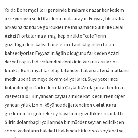
Yolda Bohemyalıları gerisinde bırakarak nazar ber kadem
üzre yürüyen ve irtifaı derûnunda arayan Feyyaz, bir aralık
arkasına döndü ve gördüklerine inanamadı! Sulhi ile Celal
Azâzil
’i ortalarına almış, hep birlikte “cafe”lerin
güzelliğinden, kahvehanelerin otantikliğinden falan
bahsediyorlar. Feyyaz’ın âgâh olduğunu fark eden Azâzil
derhal topukladı ve kendini denizinin karanlık sularına
bıraktı. Bohemyalılar olup bitenden habersiz fenâ mülkünü
medh ü senâ etmeye devam ediyorlardı. Suyu yeterince
bulandırdığını fark eden ekip Çaykolik’e ulaşınca durulma
vaziyeti aldı. Bir yandan çaylar simide katık edilirken diğer
yandan yıllık iznini köyünde değerlendiren
Celal
Kuru
gözlerinin içi gülerek köy hayatının güzelliklerini anlattı.
Şiirin dolambaçlı yollarında bir müddet seyran edildikten
sonra kadınların hakikati hakkında birkaç söz söylendi ve