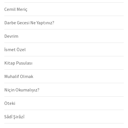
Cemil Meriç
Darbe Gecesi Ne Yaptınız?
Devrim
İsmet Özel
Kitap Pusulası
Muhalif Olmak
Niçin Okumalıyız?
Öteki
Sâdî Şirâzî