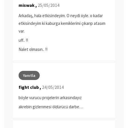
miswak ,
25/05/2014
Arkadaş, hala etkisindeyim. O neydi öyle. o kadar
etkisindeyim ki kaburga kemiklerimi çıkarıp atasım
var.
uff.. !!
Nalet olmasın.. !!
Yanıtla
fight club ,
24/05/2014
böyle vurucu projelerin arkasındayız
akrebin gizlenmesi öldürücü darbe…