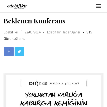
Skip
to
content
Beklenen Konferans
815
EdebiFikir
22/05/2014
Edebifikir Haber Ajansı
Görüntüleme