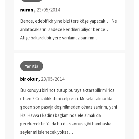
nuran ,
23/05/2014
Bence, edebifikir yine bizi ters köşe yapacak…. Ne
anlatacaklarını sadece kendileri biliyor bence…
Afişe bakarak bir yere varılamaz sanırım….
Yanıtla
bir okur ,
23/05/2014
Bu konuyu biri not tutup buraya aktarabilir mi rica
etsem? Cok dikkatimi celp etti. Mesela talmudda
gecen son pasaja deginilmeden olmaz sanirim, yani
Hz. Havva ( kadin) baglaminda ele almak da
gerekecektir. Ya da bu da 5 konus gibi bambaska
seyler mi islenecek yoksa…