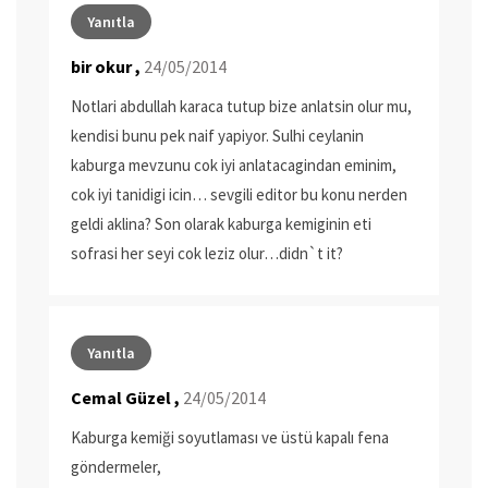
Yanıtla
bir okur ,
24/05/2014
Notlari abdullah karaca tutup bize anlatsin olur mu,
kendisi bunu pek naif yapiyor. Sulhi ceylanin
kaburga mevzunu cok iyi anlatacagindan eminim,
cok iyi tanidigi icin… sevgili editor bu konu nerden
geldi aklina? Son olarak kaburga kemiginin eti
sofrasi her seyi cok leziz olur…didn`t it?
Yanıtla
Cemal Güzel ,
24/05/2014
Kaburga kemiği soyutlaması ve üstü kapalı fena
göndermeler,