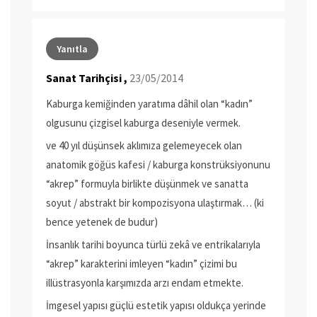
Yanıtla
Sanat Tarihçisi ,
23/05/2014
Kaburga kemiğinden yaratıma dâhil olan “kadın”
olgusunu çizgisel kaburga deseniyle vermek.
ve 40 yıl düşünsek aklımıza gelemeyecek olan
anatomik göğüs kafesi / kaburga konstrüksiyonunu
“akrep” formuyla birlikte düşünmek ve sanatta
soyut / abstrakt bir kompozisyona ulaştırmak… (ki
bence yetenek de budur)
İnsanlık tarihi boyunca türlü zekâ ve entrikalarıyla
“akrep” karakterini imleyen “kadın” çizimi bu
illüstrasyonla karşımızda arzı endam etmekte.
İmgesel yapısı güçlü estetik yapısı oldukça yerinde