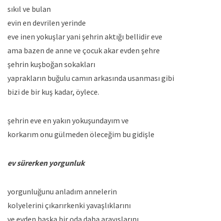
sıkıl ve bulan
evin en devrilen yerinde
eve inen yokuşlar yani şehrin aktığı bellidir eve
ama bazen de anne ve çocuk akar evden şehre
şehrin kuşboğan sokakları
yaprakların buğulu camın arkasında usanması gibi
bizi de bir kuş kadar, öylece.
şehrin eve en yakın yokuşundayım ve
korkarım onu gülmeden öleceğim bu gidişle
ev sürerken yorgunluk
yorgunluğunu anladım annelerin
kolyelerini çıkarırkenki yavaşlıklarını
ve evden başka bir oda daha arayışlarını