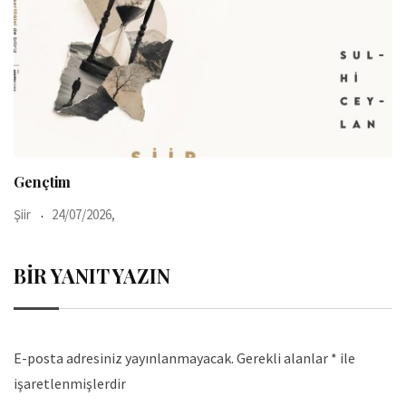
Gençtim
Şiir
24/07/2026,
Ş
BIR YANIT YAZIN
E-posta adresiniz yayınlanmayacak.
Gerekli alanlar
*
ile
işaretlenmişlerdir