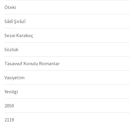
Öteki
Sâdî Şirâzî
Sezai Karakoç
Sözlük
Tasavvuf Konulu Romanlar
Vasiyetim
Yenilgi
2050
2119