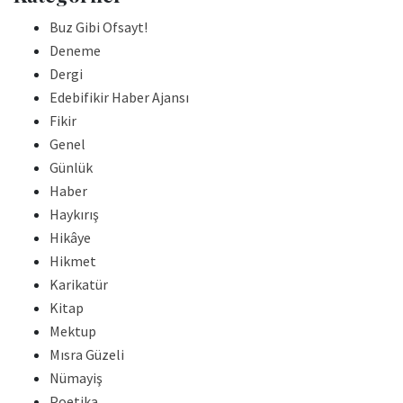
Buz Gibi Ofsayt!
Deneme
Dergi
Edebifikir Haber Ajansı
Fikir
Genel
Günlük
Haber
Haykırış
Hikâye
Hikmet
Karikatür
Kitap
Mektup
Mısra Güzeli
Nümayiş
Poetika