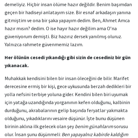
demeliyiz. Hiçbir insan ölüme hazır değildir. Benim başımdan
geçen bir hadiseyi anlatayım size. Bir esnaf arkadaşın yanına
gitmiştim ve ona bir şaka yapayım dedim. Ben, Ahmet Amca
hazır mısın? dedim. O ise hayır hazır değilim ama O’na
güveniyorum demişti. Biz hazırız dersek yanılmış oluruz.
Yalnızca rahmete güvenmemiz lazım.
Her ölünün cesedi yıkandığı gibi sizin de cesediniz bir gün
yıkanacak.
Muhakkak kendisini bilen bir insan öleceğini de bilir. Marifet
derecesine ermiş bir kişi, gece uykusunda berzah dedikleri bir
yolla nefsini terbiye yoluna gider. Kendini bilen biri uyumak
için yatağa uzandığında yorganının kefen olduğunu, kalbinin
durduğunu, akrabalarının gelip başında feryatlar yakmakta
olduğunu, yıkadıklarını vesaire düşünür. İşte bunu düşünen
birinin aklına ilk gelecek olan şey
benim günahlarım
sorusu
olur. İnsan şunu düşünmeli:
Ben yapayalnız kabirde kaldığım