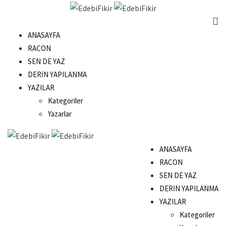
Skip
to
content
ANASAYFA
RACON
SEN DE YAZ
DERIN YAPILANMA
YAZILAR
Kategoriler
Yazarlar
ANASAYFA
RACON
SEN DE YAZ
DERIN YAPILANMA
YAZILAR
Kategoriler