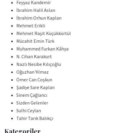
Feyyaz Kandemir
İbrahim Halil Aslan
İbrahim Orhun Kaplan
Mehmet Erikli
Mehmet Raşit Küçükkürtül
Mücahit Emin Türk
Muhammed Furkan Kâhya
N. Cihan Karakurt
Nazlı Nesibe Kılıçoğlu
Oğuzhan Yılmaz
Ömer Can Coşkun
Şadiye Sare Kaplan
Sinem Çağlancı
Sizden Gelenler
Sulhi Ceylan
Tahir Tarık Balıkçı
Kategoriler