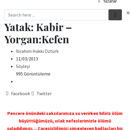
Yazarlar
×
Yatak: Kabir –
Yorgan:Kefen
İbrahim Hakkı Öztürk
11/03/2013
Söyleşi
995 Görüntüleme
Facebook
Twitter
Pencere önündeki saksılarımıza su verirken biliriz ölüm
büyüttüğümüzü, ıslak nefeslerimizle ölümü
suladığımızı… Çaresizliğimizi simgeleyen bağlaçları hiç