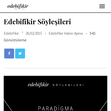
Skip
to
content
Edebifikir Söyleşileri
541
EdebiFikir
26/02/2015
Edebifikir Haber Ajansı
Görüntüleme