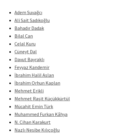
Adem Suvağcı
Ali Sait Sadıkoğlu
Bahadır Dadak
Bilal Can
Celal Kuru
Cüneyt Dal
Davut Bayraklı
Feyyaz Kandemir
İbrahim Halil Aslan
İbrahim Orhun Kaplan
Mehmet Erikli
Mehmet Raşit Küçükkürtül
Mücahit Emin Türk
Muhammed Furkan Kâhya
N. Cihan Karakurt
Nazlı Nesibe Kılıçoğlu