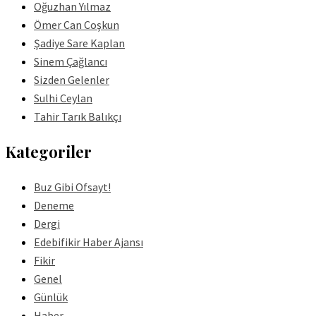
Oğuzhan Yılmaz
Ömer Can Coşkun
Şadiye Sare Kaplan
Sinem Çağlancı
Sizden Gelenler
Sulhi Ceylan
Tahir Tarık Balıkçı
Kategoriler
Buz Gibi Ofsayt!
Deneme
Dergi
Edebifikir Haber Ajansı
Fikir
Genel
Günlük
Haber