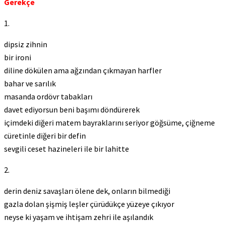
Gerekçe
1.
dipsiz zihnin
bir ironi
diline dökülen ama ağzından çıkmayan harfler
bahar ve sarılık
masanda ordövr tabakları
davet ediyorsun beni başımı döndürerek
içimdeki diğeri matem bayraklarını seriyor göğsüme, çiğneme
cüretinle diğeri bir defin
sevgili ceset hazineleri ile bir lahitte
2.
derin deniz savaşları ölene dek, onların bilmediği
gazla dolan şişmiş leşler çürüdükçe yüzeye çıkıyor
neyse ki yaşam ve ihtişam zehri ile aşılandık