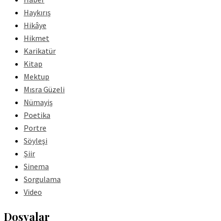
Haykırış
Hikâye
Hikmet
Karikatür
Kitap
Mektup
Mısra Güzeli
Nümayiş
Poetika
Portre
Söyleşi
Şiir
Sinema
Sorgulama
Video
Dosyalar