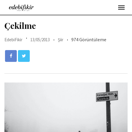
Skip
to
content
Çekilme
974 Görüntüleme
EdebiFikir
13/05/2013
Şiir