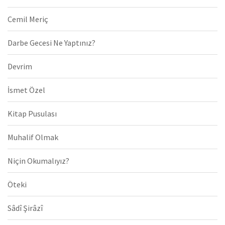
Cemil Meriç
Darbe Gecesi Ne Yaptınız?
Devrim
İsmet Özel
Kitap Pusulası
Muhalif Olmak
Niçin Okumalıyız?
Öteki
Sâdî Şirâzî