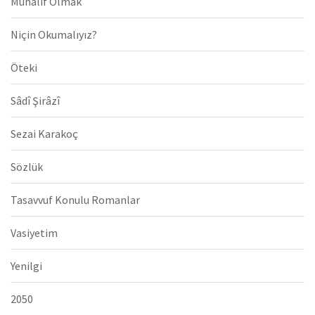
Muhalif Olmak
Niçin Okumalıyız?
Öteki
Sâdî Şirâzî
Sezai Karakoç
Sözlük
Tasavvuf Konulu Romanlar
Vasiyetim
Yenilgi
2050