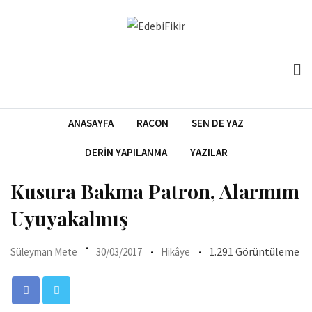
Skip
to
content
ANASAYFA
RACON
SEN DE YAZ
DERIN YAPILANMA
YAZILAR
Kusura Bakma Patron, Alarmım
Uyuyakalmış
1.291 Görüntüleme
Süleyman Mete
30/03/2017
Hikâye