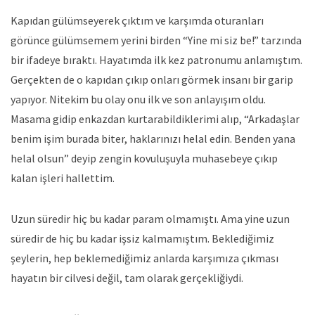
Kapıdan gülümseyerek çıktım ve karşımda oturanları
görünce gülümsemem yerini birden “Yine mi siz be!” tarzında
bir ifadeye bıraktı. Hayatımda ilk kez patronumu anlamıştım.
Gerçekten de o kapıdan çıkıp onları görmek insanı bir garip
yapıyor. Nitekim bu olay onu ilk ve son anlayışım oldu.
Masama gidip enkazdan kurtarabildiklerimi alıp, “Arkadaşlar
benim işim burada biter, haklarınızı helal edin. Benden yana
helal olsun” deyip zengin kovuluşuyla muhasebeye çıkıp
kalan işleri hallettim.
Uzun süredir hiç bu kadar param olmamıştı. Ama yine uzun
süredir de hiç bu kadar işsiz kalmamıştım. Beklediğimiz
şeylerin, hep beklemediğimiz anlarda karşımıza çıkması
hayatın bir cilvesi değil, tam olarak gerçekliğiydi.