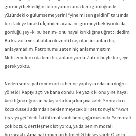
görmeyi beklediğini bilmiyorum ama beni gördüğünde
yüzündeki o gülümseme yerini “yine mi sen geldin!” tarzında
bir ifadeye bıraktı. İçimden acaba ne görmeyi bekliyordu da,
gördüğü şey -ki bu benim- onu hayal kırıklığına uğrattı dedim.
Bu kravatlı ve sabahları düzenli traş olan insanları hiç
anlayamadım. Patronumu zaten hiç anlamamıştım.
Muhtemelen o da beni hiç anlamıyordu. Zaten böyle bir şeye
gerek yoktu.
Neden sonra patronum artık her ne yaptıysa odasına doğru
yöneldi. Kapıyı açtı ve bana döndü. Ne yazık ki onu yine hayal
kırıklığına uğratan bakışlarla karşı karşıya kaldı. Sonra da o
koca cüsseli adamdan beklenmeyecek bir ses tonuyla: “
Asım
buraya gel”
dedi. İki ihtimal vardı beni çağırmasında. Ya morali
çok bozuk, dertleşmek istiyordu, ya da benim morali
bozacaktı. Ama patronumun bilmediği bir şey vardı: O koca