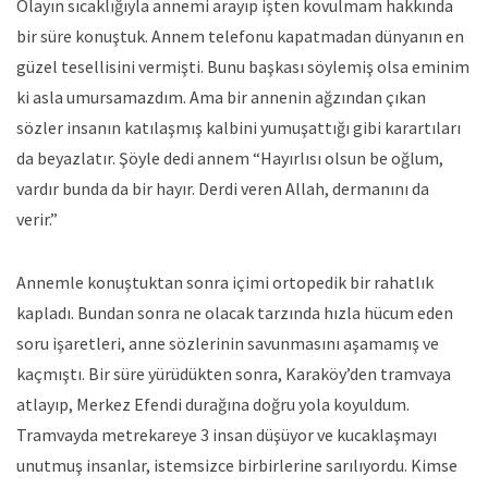
Olayın sıcaklığıyla annemi arayıp işten kovulmam hakkında
bir süre konuştuk. Annem telefonu kapatmadan dünyanın en
güzel tesellisini vermişti. Bunu başkası söylemiş olsa eminim
ki asla umursamazdım. Ama bir annenin ağzından çıkan
sözler insanın katılaşmış kalbini yumuşattığı gibi karartıları
da beyazlatır. Şöyle dedi annem “Hayırlısı olsun be oğlum,
vardır bunda da bir hayır. Derdi veren Allah, dermanını da
verir.”
Annemle konuştuktan sonra içimi ortopedik bir rahatlık
kapladı. Bundan sonra ne olacak tarzında hızla hücum eden
soru işaretleri, anne sözlerinin savunmasını aşamamış ve
kaçmıştı. Bir süre yürüdükten sonra, Karaköy’den tramvaya
atlayıp, Merkez Efendi durağına doğru yola koyuldum.
Tramvayda metrekareye 3 insan düşüyor ve kucaklaşmayı
unutmuş insanlar, istemsizce birbirlerine sarılıyordu. Kimse