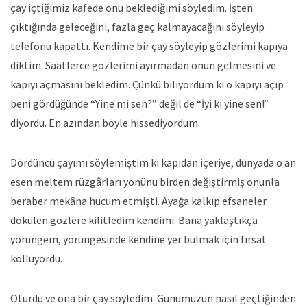
çay içtiğimiz kafede onu beklediğimi söyledim. İşten
çıktığında geleceğini, fazla geç kalmayacağını söyleyip
telefonu kapattı. Kendime bir çay söyleyip gözlerimi kapıya
diktim. Saatlerce gözlerimi ayırmadan onun gelmesini ve
kapıyı açmasını bekledim. Çünkü biliyordum ki o kapıyı açıp
beni gördüğünde “Yine mi sen?” değil de “İyi ki yine sen!”
diyordu. En azından böyle hissediyordum.
Dördüncü çayımı söylemiştim ki kapıdan içeriye, dünyada o an
esen meltem rüzgârları yönünü birden değiştirmiş onunla
beraber mekâna hücum etmişti. Ayağa kalkıp efsaneler
dökülen gözlere kilitledim kendimi. Bana yaklaştıkça
yörüngem, yörüngesinde kendine yer bulmak için fırsat
kolluyordu.
Oturdu ve ona bir çay söyledim. Günümüzün nasıl geçtiğinden