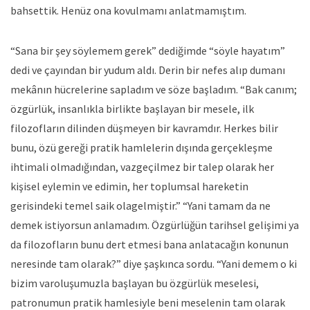
bahsettik. Henüz ona kovulmamı anlatmamıştım.
“Sana bir şey söylemem gerek” dediğimde “söyle hayatım”
dedi ve çayından bir yudum aldı. Derin bir nefes alıp dumanı
mekânın hücrelerine sapladım ve söze başladım. “Bak canım;
özgürlük, insanlıkla birlikte başlayan bir mesele, ilk
filozofların dilinden düşmeyen bir kavramdır. Herkes bilir
bunu, özü gereği pratik hamlelerin dışında gerçekleşme
ihtimali olmadığından, vazgeçilmez bir talep olarak her
kişisel eylemin ve edimin, her toplumsal hareketin
gerisindeki temel saik olagelmiştir.” “Yani tamam da ne
demek istiyorsun anlamadım. Özgürlüğün tarihsel gelişimi ya
da filozofların bunu dert etmesi bana anlatacağın konunun
neresinde tam olarak?” diye şaşkınca sordu. “Yani demem o ki
bizim varoluşumuzla başlayan bu özgürlük meselesi,
patronumun pratik hamlesiyle beni meselenin tam olarak