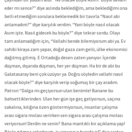
eder mi sence?” diye aslında beklediğim, ama beklediğimi ona
belli etmediğim sorulara beklemedik bir tavırla “Nasıl abi
anlamadım?” diye karşılık verdim. “Yani böyle nasıl olacak
Asım işte. Nasıl gidecek bu böyle?” diye tekrar sordu. Olayı
tam anlamadığım için, “Vallahi bende bilemiyorum abi ya. Ev
sahibi kiraya zam yapar, doğal gaza zam gelir, ülke ekonomisi
dağılmış gitmiş. E Ortadoğu desen zaten yanıyor. İçeride
düşman, dışarıda düşman, her yer düşman. Ha bir de abi bu
Galatasaray beni çok üzüyor ya. Doğru söyledin vallahi nasıl
olacak böyle?” diye karşılık verip soğumuş bir çay aradım.
Patron “Dalga mı geçiyorsun ulan benimle! Banane bu
bahsettiklerinden. Ulan her gün işe geç geliyorsun, saçına
sakalına, kılığına özen göstermiyorsun, insanlar çalışma
arası sigara molası verirken sen sigara arası çalışma molası
veriyorsun! Derdin ne senin? Bana mantıklı bir açıklama yap!
Böyle gitmez arkadaşım, iş yapıyoruz burada iş!” diye sertçe