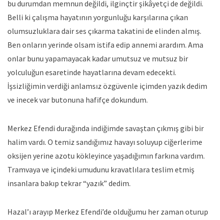
bu durumdan memnun değildi, ilginçtir şikâyetçi de değildi.
Belli ki çalışma hayatının yorgunluğu karşılarına çıkan
olumsuzluklara dair ses çıkarma takatini de elinden almış.
Ben onların yerinde olsam istifa edip annemi arardım. Ama
onlar bunu yapamayacak kadar umutsuz ve mutsuz bir
yolculuğun esaretinde hayatlarına devam edecekti.
İşsizliğimin verdiği anlamsız özgüvenle içimden yazık dedim
ve inecek var butonuna hafifçe dokundum.
Merkez Efendi durağında indiğimde savaştan çıkmış gibi bir
halim vardı. O temiz sandığımız havayı soluyup ciğerlerime
oksijen yerine azotu kökleyince yaşadığımın farkına vardım.
Tramvaya ve içindeki umudunu kravatlılara teslim etmiş
insanlara bakıp tekrar “yazık” dedim.
Hazal’ı arayıp Merkez Efendi’de olduğumu her zaman oturup