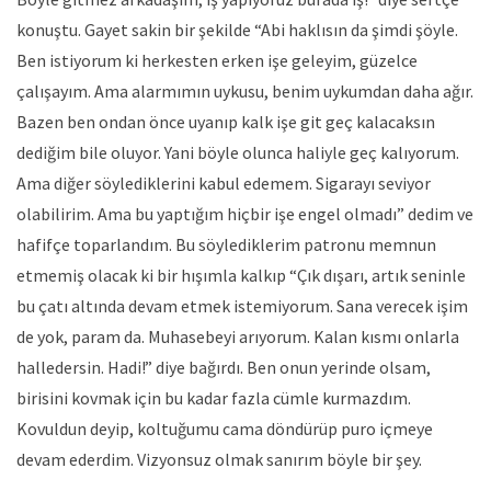
konuştu. Gayet sakin bir şekilde “Abi haklısın da şimdi şöyle.
Ben istiyorum ki herkesten erken işe geleyim, güzelce
çalışayım. Ama alarmımın uykusu, benim uykumdan daha ağır.
Bazen ben ondan önce uyanıp kalk işe git geç kalacaksın
dediğim bile oluyor. Yani böyle olunca haliyle geç kalıyorum.
Ama diğer söylediklerini kabul edemem. Sigarayı seviyor
olabilirim. Ama bu yaptığım hiçbir işe engel olmadı” dedim ve
hafifçe toparlandım. Bu söylediklerim patronu memnun
etmemiş olacak ki bir hışımla kalkıp “Çık dışarı, artık seninle
bu çatı altında devam etmek istemiyorum. Sana verecek işim
de yok, param da. Muhasebeyi arıyorum. Kalan kısmı onlarla
halledersin. Hadi!” diye bağırdı. Ben onun yerinde olsam,
birisini kovmak için bu kadar fazla cümle kurmazdım.
Kovuldun deyip, koltuğumu cama döndürüp puro içmeye
devam ederdim. Vizyonsuz olmak sanırım böyle bir şey.