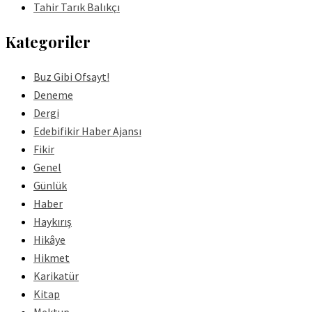
Tahir Tarık Balıkçı
Kategoriler
Buz Gibi Ofsayt!
Deneme
Dergi
Edebifikir Haber Ajansı
Fikir
Genel
Günlük
Haber
Haykırış
Hikâye
Hikmet
Karikatür
Kitap