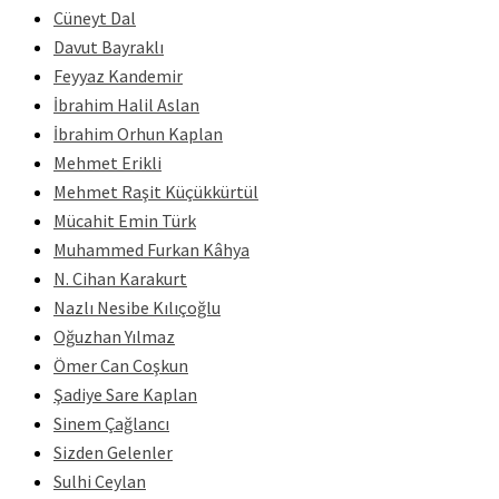
Cüneyt Dal
Davut Bayraklı
Feyyaz Kandemir
İbrahim Halil Aslan
İbrahim Orhun Kaplan
Mehmet Erikli
Mehmet Raşit Küçükkürtül
Mücahit Emin Türk
Muhammed Furkan Kâhya
N. Cihan Karakurt
Nazlı Nesibe Kılıçoğlu
Oğuzhan Yılmaz
Ömer Can Coşkun
Şadiye Sare Kaplan
Sinem Çağlancı
Sizden Gelenler
Sulhi Ceylan