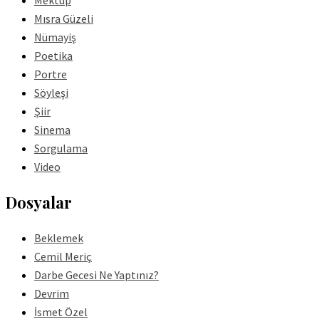
Mektup
Mısra Güzeli
Nümayiş
Poetika
Portre
Söyleşi
Şiir
Sinema
Sorgulama
Video
Dosyalar
Beklemek
Cemil Meriç
Darbe Gecesi Ne Yaptınız?
Devrim
İsmet Özel