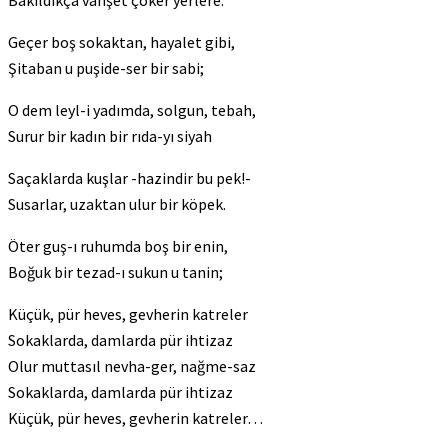
Bakıldıkça vahşet çöker yerlere.
Geçer boş sokaktan, hayalet gibi,
Şitaban u puşide-ser bir sabi;
O dem leyl-i yadımda, solgun, tebah,
Surur bir kadın bir rıda-yı siyah
Saçaklarda kuşlar -hazindir bu pek!-
Susarlar, uzaktan ulur bir köpek.
Öter guş-ı ruhumda boş bir enin,
Boğuk bir tezad-ı sukun u tanin;
Küçük, pür heves, gevherin katreler
Sokaklarda, damlarda pür ihtizaz
Olur muttasıl nevha-ger, nağme-saz
Sokaklarda, damlarda pür ihtizaz
Küçük, pür heves, gevherin katreler…