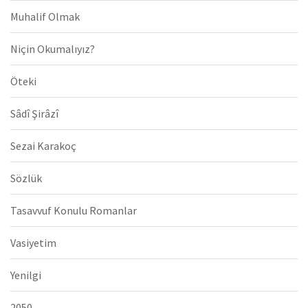
Muhalif Olmak
Niçin Okumalıyız?
Öteki
Sâdî Şirâzî
Sezai Karakoç
Sözlük
Tasavvuf Konulu Romanlar
Vasiyetim
Yenilgi
2050