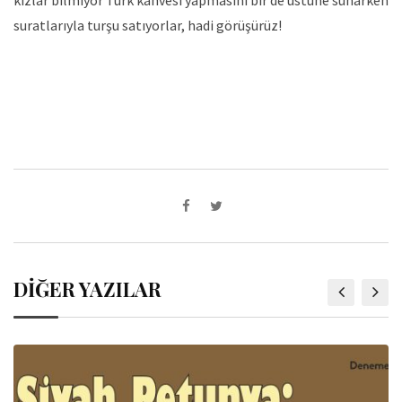
kızlar bilmiyor Türk kahvesi yapmasını bir de üstüne sunarken
suratlarıyla turşu satıyorlar, hadi görüşürüz!
DİĞER YAZILAR