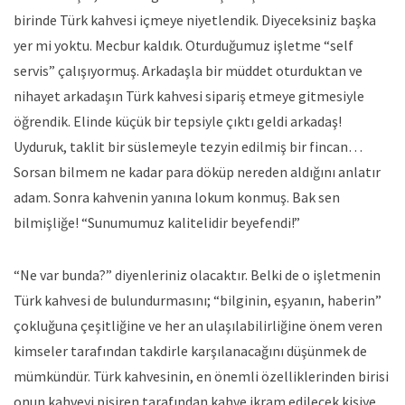
birinde Türk kahvesi içmeye niyetlendik. Diyeceksiniz başka
yer mi yoktu. Mecbur kaldık. Oturduğumuz işletme “self
servis” çalışıyormuş. Arkadaşla bir müddet oturduktan ve
nihayet arkadaşın Türk kahvesi sipariş etmeye gitmesiyle
öğrendik. Elinde küçük bir tepsiyle çıktı geldi arkadaş!
Uyduruk, taklit bir süslemeyle tezyin edilmiş bir fincan…
Sorsan bilmem ne kadar para döküp nereden aldığını anlatır
adam. Sonra kahvenin yanına lokum konmuş. Bak sen
bilmişliğe! “Sunumumuz kalitelidir beyefendi!”
“Ne var bunda?” diyenleriniz olacaktır. Belki de o işletmenin
Türk kahvesi de bulundurmasını; “bilginin, eşyanın, haberin”
çokluğuna çeşitliğine ve her an ulaşılabilirliğine önem veren
kimseler tarafından takdirle karşılanacağını düşünmek de
mümkündür. Türk kahvesinin, en önemli özelliklerinden birisi
onun kahveyi pişiren tarafından kahve ikram edilecek kişiye