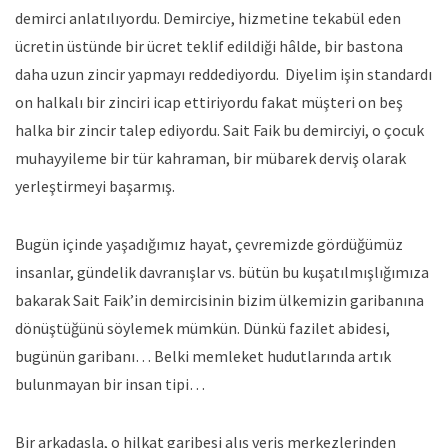
demirci anlatılıyordu. Demirciye, hizmetine tekabül eden
ücretin üstünde bir ücret teklif edildiği hâlde, bir bastona
daha uzun zincir yapmayı reddediyordu. Diyelim işin standardı
on halkalı bir zinciri icap ettiriyordu fakat müşteri on beş
halka bir zincir talep ediyordu. Sait Faik bu demirciyi, o çocuk
muhayyileme bir tür kahraman, bir mübarek derviş olarak
yerleştirmeyi başarmış.
Bugün içinde yaşadığımız hayat, çevremizde gördüğümüz
insanlar, gündelik davranışlar vs. bütün bu kuşatılmışlığımıza
bakarak Sait Faik’in demircisinin bizim ülkemizin garibanına
dönüştüğünü söylemek mümkün. Dünkü fazilet abidesi,
bugünün garibanı… Belki memleket hudutlarında artık
bulunmayan bir insan tipi…
Bir arkadaşla, o hilkat garibesi alış veriş merkezlerinden