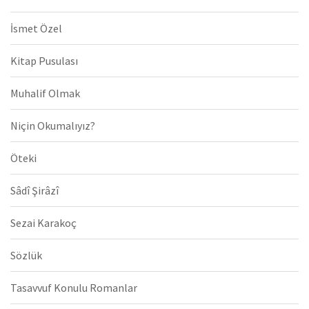
İsmet Özel
Kitap Pusulası
Muhalif Olmak
Niçin Okumalıyız?
Öteki
Sâdî Şirâzî
Sezai Karakoç
Sözlük
Tasavvuf Konulu Romanlar