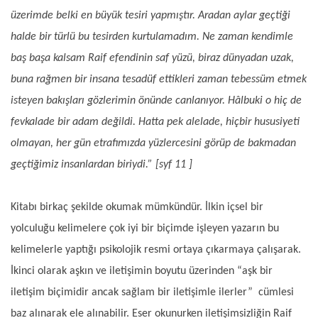
üzerimde belki en büyük tesiri yapmıştır. Aradan aylar geçtiği
halde bir türlü bu tesirden kurtulamadım. Ne zaman kendimle
baş başa kalsam Raif efendinin saf yüzü, biraz dünyadan uzak,
buna rağmen bir insana tesadüf ettikleri zaman tebessüm etmek
isteyen bakışları gözlerimin önünde canlanıyor. Hâlbuki o hiç de
fevkalade bir adam değildi. Hatta pek alelade, hiçbir hususiyeti
olmayan, her gün etrafımızda yüzlercesini görüp de bakmadan
geçtiğimiz insanlardan biriydi.” [syf 11 ]
Kitabı birkaç şekilde okumak mümkündür. İlkin içsel bir
yolculuğu kelimelere çok iyi bir biçimde işleyen yazarın bu
kelimelerle yaptığı psikolojik resmi ortaya çıkarmaya çalışarak.
İkinci olarak aşkın ve iletişimin boyutu üzerinden “aşk bir
iletişim biçimidir ancak sağlam bir iletişimle ilerler” cümlesi
baz alınarak ele alınabilir. Eser okunurken iletişimsizliğin Raif