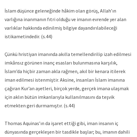
İslam düşünce geleneğinde hâkim olan görüş, Allah’ın
varlığına inanmanın fıtri olduğu ve imanın evrende yer alan
varlıklar hakkında edinilmiş bilgiye dayandırılabileceği
istikametindedir. (s.44)
Çünkü hristiyan imanında akılla temellendirilip izah edilmesi
imkânsız görünen inanç esasları bulunmasına karşılık,
İslam’da hiçbir zaman akla rağmen, akıl bir kenara itilerek
iman edilmesi istenmiştir. Aksine, insanları İslam imanına
çağıran Kur’an ayetleri, birçok yerde, gerçek imana ulaşmak
için aklın bütün imkanlarıyla kullanılmasını da teşvik
etmekten geri durmamıştır. (s.44)
Thomas Aquinas’ın da işaret ettiği gibi, iman insanın iç
dünyasında gerçekleşen bir tasdikle başlar; bu, imanın dahili