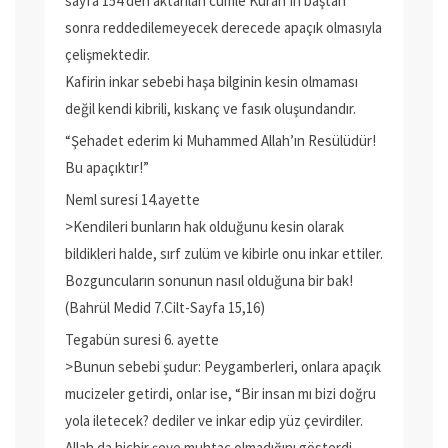
sayfa 154’den aktarılan cümle Kuran’ın baştan
sonra reddedilemeyecek derecede apaçık olmasıyla
çelişmektedir.
Kafirin inkar sebebi haşa bilginin kesin olmaması
değil kendi kibrili, kıskanç ve fasık oluşundandır.
“Şehadet ederim ki Muhammed Allah’ın Resülüdür!
Bu apaçıktır!”
Neml suresi 14.ayette
>Kendileri bunların hak olduğunu kesin olarak
bildikleri halde, sırf zulüm ve kibirle onu inkar ettiler.
Bozguncuların sonunun nasıl olduğuna bir bak!
(Bahrül Medid 7.Cilt-Sayfa 15,16)
Tegabün suresi 6. ayette
>Bunun sebebi şudur: Peygamberleri, onlara apaçık
mucizeler getirdi, onlar ise, “Bir insan mı bizi doğru
yola iletecek? dediler ve inkar edip yüz çevirdiler.
Allah da hiçbir şeye muhtaç olmadığını gösterdi.