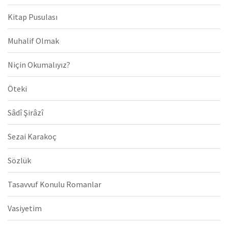
Kitap Pusulası
Muhalif Olmak
Niçin Okumalıyız?
Öteki
Sâdî Şirâzî
Sezai Karakoç
Sözlük
Tasavvuf Konulu Romanlar
Vasiyetim