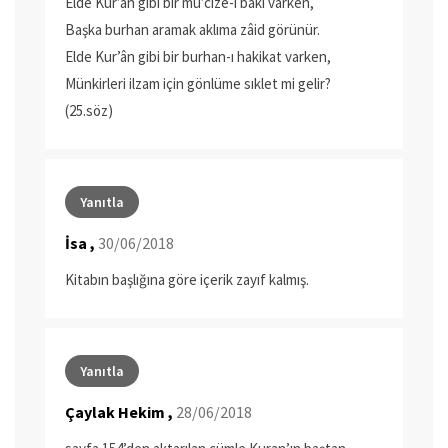
Elde Kur’ân gibi bir mu’cize-i bâki varken,
Başka burhan aramak aklıma zâid görünür.
Elde Kur’ân gibi bir burhan-ı hakikat varken,
Münkirleri ilzam için gönlüme sıklet mi gelir?
(25.söz)
Yanıtla
İsa ,
30/06/2018
Kitabın başlığına göre içerik zayıf kalmış.
Yanıtla
Çaylak Hekim ,
28/06/2018