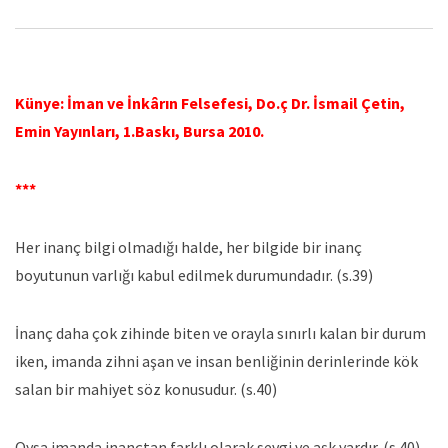
Künye: İman ve İnkârın Felsefesi, Do.ç Dr. İsmail Çetin,
Emin Yayınları, 1.Baskı, Bursa 2010.
***
Her inanç bilgi olmadığı halde, her bilgide bir inanç
boyutunun varlığı kabul edilmek durumundadır. (s.39)
İnanç daha çok zihinde biten ve orayla sınırlı kalan bir durum
iken, imanda zihni aşan ve insan benliğinin derinlerinde kök
salan bir mahiyet söz konusudur. (s.40)
Oysa imanda inançtan farklı olarak sevgi ve aşk vardır. (s.40)