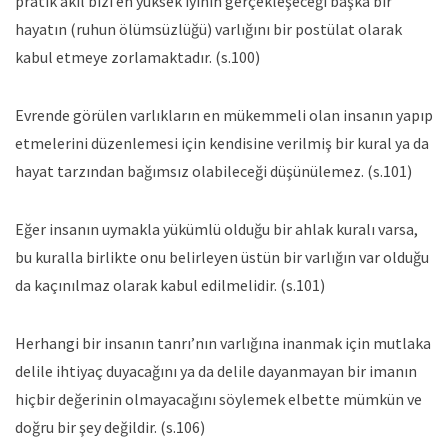
pratik akıl bizi en yüksek iyinin gerçekleşeceği başka bir
hayatın (ruhun ölümsüzlüğü) varlığını bir postülat olarak
kabul etmeye zorlamaktadır. (s.100)
Evrende görülen varlıkların en mükemmeli olan insanın yapıp
etmelerini düzenlemesi için kendisine verilmiş bir kural ya da
hayat tarzından bağımsız olabileceği düşünülemez. (s.101)
Eğer insanın uymakla yükümlü olduğu bir ahlak kuralı varsa,
bu kuralla birlikte onu belirleyen üstün bir varlığın var olduğu
da kaçınılmaz olarak kabul edilmelidir. (s.101)
Herhangi bir insanın tanrı’nın varlığına inanmak için mutlaka
delile ihtiyaç duyacağını ya da delile dayanmayan bir imanın
hiçbir değerinin olmayacağını söylemek elbette mümkün ve
doğru bir şey değildir. (s.106)