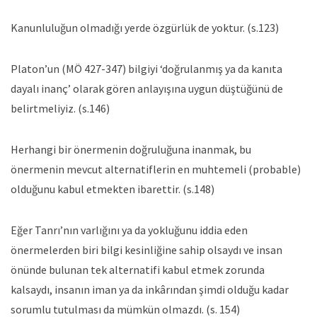
Kanunluluğun olmadığı yerde özgürlük de yoktur. (s.123)
Platon’un (MÖ 427-347) bilgiyi ‘doğrulanmış ya da kanıta
dayalı inanç’ olarak gören anlayışına uygun düştüğünü de
belirtmeliyiz. (s.146)
Herhangi bir önermenin doğruluğuna inanmak, bu
önermenin mevcut alternatiflerin en muhtemeli (probable)
olduğunu kabul etmekten ibarettir. (s.148)
Eğer Tanrı’nın varlığını ya da yokluğunu iddia eden
önermelerden biri bilgi kesinliğine sahip olsaydı ve insan
önünde bulunan tek alternatifi kabul etmek zorunda
kalsaydı, insanın iman ya da inkârından şimdi olduğu kadar
sorumlu tutulması da mümkün olmazdı. (s. 154)