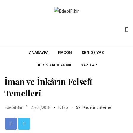
Skip
to
content
ANASAYFA
RACON
SEN DE YAZ
DERIN YAPILANMA
YAZILAR
İman ve İnkârın Felsefî
Temelleri
591 Görüntüleme
EdebiFikir
25/06/2018
Kitap