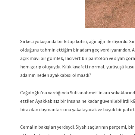
Sirkeci yokuşunda bir kitap kolisi, ağır ağır ilerliyordu. 
olduğunu tahmin ettiğim bir adam geçiverdi yanından. Adı
açık mavi bir gömlek, lacivert bir pantolon ve siyah ço
hem garip oluşuydu. Kılık kıyafeti normal, yürüyüşü kusur
adamın neden ayakkabısı olmazdı?
Cağaloğlu’na vardığında Sultanahmet’in ara sokaklarınd
ettiler. Ayakkabısız bir insana ne kadar güvenilebilirdi 
birazdan düşmanları onu yakalayacak ve büyük bir patırt
Cemalin bakışları yerdeydi. Siyah saçlarının perçemi, b