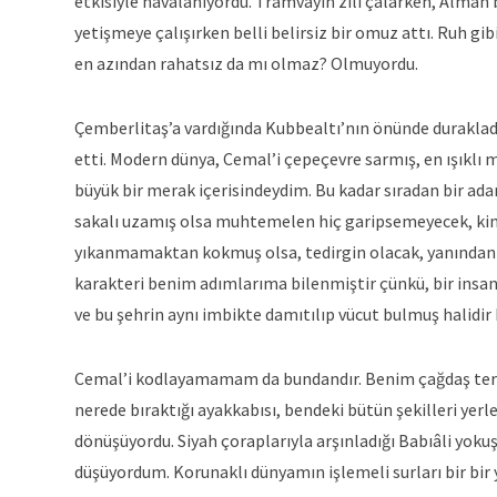
etkisiyle havalanıyordu. Tramvayın zili çalarken, Alman b
yetişmeye çalışırken belli belirsiz bir omuz attı. Ruh g
en azından rahatsız da mı olmaz? Olmuyordu.
Çemberlitaş’a vardığında Kubbealtı’nın önünde durakladı
etti. Modern dünya, Cemal’i çepeçevre sarmış, en ışıklı m
büyük bir merak içerisindeydim. Bu kadar sıradan bir ada
sakalı uzamış olsa muhtemelen hiç garipsemeyecek, ki
yıkanmamaktan kokmuş olsa, tedirgin olacak, yanından 
karakteri benim adımlarıma bilenmiştir çünkü, bir insa
ve bu şehrin aynı imbikte damıtılıp vücut bulmuş halidi
Cemal’i kodlayamamam da bundandır. Benim çağdaş terim
nerede bıraktığı ayakkabısı, bendeki bütün şekilleri yer
dönüşüyordu. Siyah çoraplarıyla arşınladığı Babıâli yoku
düşüyordum. Korunaklı dünyamın işlemeli surları bir bi