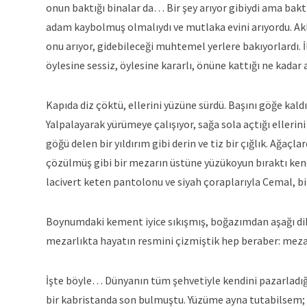
onun baktığı binalar da… Bir şey arıyor gibiydi ama bakt
adam kaybolmuş olmalıydı ve mutlaka evini arıyordu. Akli d
onu arıyor, gidebileceği muhtemel yerlere bakıyorlardı.
öylesine sessiz, öylesine kararlı, önüne kattığı ne kadar 
Kapıda diz çöktü, ellerini yüzüne sürdü. Başını göğe kaldır
Yalpalayarak yürümeye çalışıyor, sağa sola açtığı ellerini 
göğü delen bir yıldırım gibi derin ve tiz bir çığlık. Ağaçl
çözülmüş gibi bir mezarın üstüne yüzükoyun bıraktı kendi
lacivert keten pantolonu ve siyah çoraplarıyla Cemal, bi
Boynumdaki kement iyice sıkışmış, boğazımdan aşağı dikenl
mezarlıkta hayatın resmini çizmiştik hep beraber: mezard
İşte böyle… Dünyanın tüm şehvetiyle kendini pazarladığı
bir kabristanda son bulmuştu. Yüzüme ayna tutabilsem; d