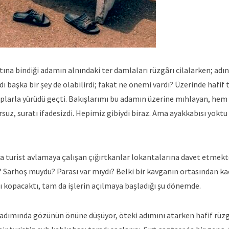
Sırtına bindiği adamın alnındaki ter damlaları rüzgârı cilalarken; ad
 başka bir şey de olabilirdi; fakat ne önemi vardı? Üzerinde hafif 
raplarla yürüdü geçti. Bakışlarımı bu adamın üzerine mıhlayan, hem
suz, suratı ifadesizdi. Hepimiz gibiydi biraz. Ama ayakkabısı yoktu i
a turist avlamaya çalışan çığırtkanlar lokantalarına davet etmek
ki? Sarhoş muydu? Parası var mıydı? Belki bir kavganın ortasından k
ı kopacaktı, tam da işlerin açılmaya başladığı şu dönemde.
ir adımında gözünün önüne düşüyor, öteki adımını atarken hafif rüz