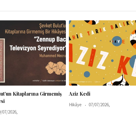
Boğaz İçi Şıngır Mıngır
7/07/2026,
Hikâye
24/06/2026,