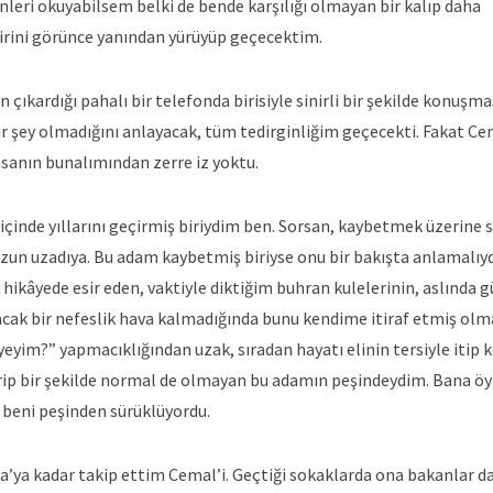
leri okuyabilsem belki de bende karşılığı olmayan bir kalıp daha
birini görünce yanından yürüyüp geçecektim.
kardığı pahalı bir telefonda birisiyle sinirli bir şekilde konuşmas
bir şey olmadığını anlayacak, tüm tedirginliğim geçecekti. Fakat C
sanın bunalımından zerre iz yoktu.
 içinde yıllarını geçirmiş biriydim ben. Sorsan, kaybetmek üzerine 
zun uzadıya. Bu adam kaybetmiş biriyse onu bir bakışta anlamalıyd
hikâyede esir eden, vaktiyle diktiğim buhran kulelerinin, aslında g
cak bir nefeslik hava kalmadığında bunu kendime itiraf etmiş olm
yim?” yapmacıklığından uzak, sıradan hayatı elinin tersiyle itip 
rip bir şekilde normal de olmayan bu adamın peşindeydim. Bana öy
e beni peşinden sürüklüyordu.
’ya kadar takip ettim Cemal’i. Geçtiği sokaklarda ona bakanlar da