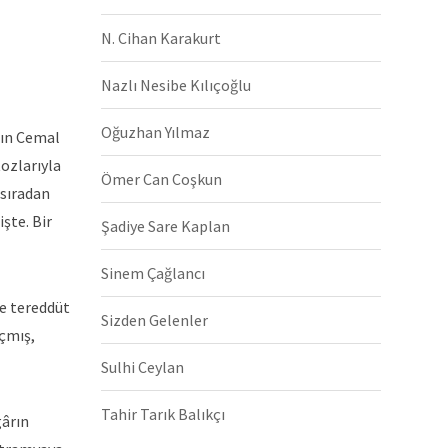
N. Cihan Karakurt
Nazlı Nesibe Kılıçoğlu
Oğuzhan Yılmaz
ının Cemal
tozlarıyla
Ömer Can Coşkun
 sıradan
şte. Bir
Şadiye Sare Kaplan
Sinem Çağlancı
te tereddüt
Sizden Gelenler
açmış,
Sulhi Ceylan
Tahir Tarık Balıkçı
gârın