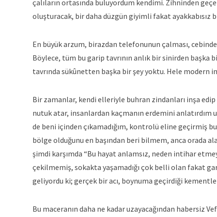
çalıların ortasında buluyordum kendimi. Zihninden geçen
oluşturacak, bir daha düzgün giyimli fakat ayakkabısız 
En büyük arzum, birazdan telefonunun çalması, cebinden çı
Böylece, tüm bu garip tavrının anlık bir sinirden başka 
tavrında sükûnetten başka bir şey yoktu. Hele modern in
Bir zamanlar, kendi elleriyle buhran zindanları inşa edip
nutuk atar, insanlardan kaçmanın erdemini anlatırdım u
de beni içinden çıkamadığım, kontrolü eline geçirmiş bu 
bölge olduğunu en başından beri bilmem, anca orada ala
şimdi karşımda “Bu hayat anlamsız, neden intihar etmeye
çekilmemiş, sokakta yaşamadığı çok belli olan fakat ga
geliyordu ki; gerçek bir acı, boynuma geçirdiği kementl
Bu maceranın daha ne kadar uzayacağından habersiz Vefa