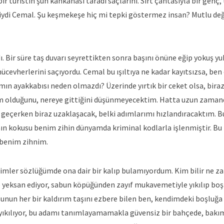
ir turistin şuh kahkahası taradı saçlarını. Sırt çantasıyla bir genç
ibiydi Cemal. Şu keşmekeşe hiç mi tepki göstermez insan? Mutlu değ
. Bir süre taş duvarı seyrettikten sonra başını önüne eğip yokuş y
ücevherlerini saçıyordu. Cemal bu ışıltıya ne kadar kayıtsızsa, ben
mın ayakkabısı neden olmazdı? Üzerinde yırtık bir ceket olsa, biraz
m olduğunu, nereye gittiğini düşünmeyecektim. Hatta uzun zaman
geçerken biraz uzaklaşacak, belki adımlarımı hızlandıracaktım. 
nın kokusu benim zihin dünyamda kriminal kodlarla işlenmiştir. B
r benim zihnim.
ler sözlüğümde ona dair bir kalıp bulamıyordum. Kim bilir ne z
le yeksan ediyor, sabun köpüğünden zayıf mukavemetiyle yıkılıp bo
şunun her bir kaldırım taşını ezbere bilen ben, kendimdeki boşluğa
r yıkılıyor, bu adamı tanımlayamamakla güvensiz bir bahçede, bakı