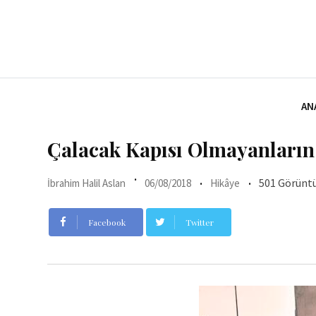
Skip
to
content
AN
Çalacak Kapısı Olmayanların
501 Görünt
İbrahim Halil Aslan
06/08/2018
Hikâye
Facebook
Twitter