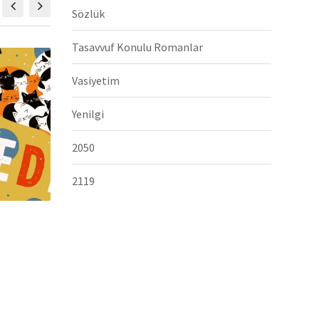
Sözlük
Tasavvuf Konulu Romanlar
Vasiyetim
Yenilgi
2050
2119
Karşıdan Bakanlar
Ayna
Hikâye
23/06/2026,
Hikâye