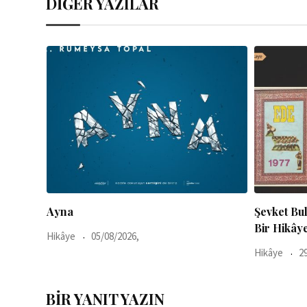
DİĞER YAZILAR
Şevket Bulut’un Kitaplarına Girmemiş
Aziz Kedi
Bir Hikâyesi
Hikâye
0
Hikâye
29/07/2026,
BIR YANIT YAZIN