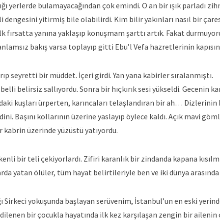
ığı yerlerde bulamayacağından çok emindi. O an bir ışık parladı zi
engesini yitirmiş bile olabilirdi. Kim bilir yakınları nasıl bir çares
 İlk fırsatta yanına yaklaşıp konuşmam şarttı artık. Fakat durmuyo
anlamsız bakış varsa toplayıp gitti Ebu’l Vefa hazretlerinin kapısın
ıp seyretti bir müddet. İçeri girdi. Yan yana kabirler sıralanmıştı.
belli belirsiz sallıyordu. Sonra bir hıçkırık sesi yükseldi. Gecenin k
ardaki kuşları ürperten, karıncaları telaşlandıran bir ah… Dizlerinin
ni. Başını kollarının üzerine yaslayıp öylece kaldı. Açık mavi göml
r kabrin üzerinde yüzüstü yatıyordu.
i bir teli çekiyorlardı. Zifiri karanlık bir zindanda kapana kısılm
a yatan ölüler, tüm hayat belirtileriyle ben ve iki dünya arasınd
 Sirkeci yokuşunda başlayan serüvenim, İstanbul’un en eski yerind
ilenen bir çocukla hayatında ilk kez karşılaşan zengin bir aileni