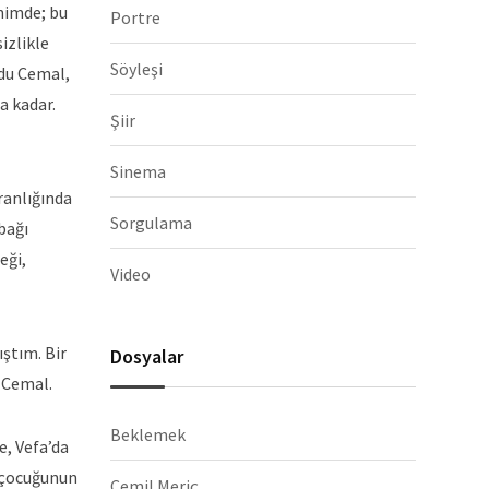
hnimde; bu
Portre
izlikle
Söyleşi
rdu Cemal,
a kadar.
Şiir
Sinema
aranlığında
Sorgulama
 bağı
eği,
Video
ıştım. Bir
Dosyalar
a Cemal.
Beklemek
e, Vefa’da
n çocuğunun
Cemil Meriç