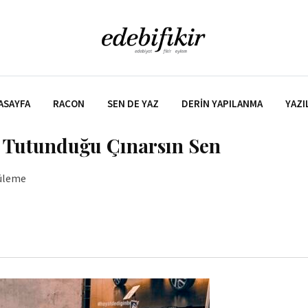
ASAYFA
RACON
SEN DE YAZ
DERIN YAPILANMA
YAZI
 Tutunduğu Çınarsın Sen
üleme