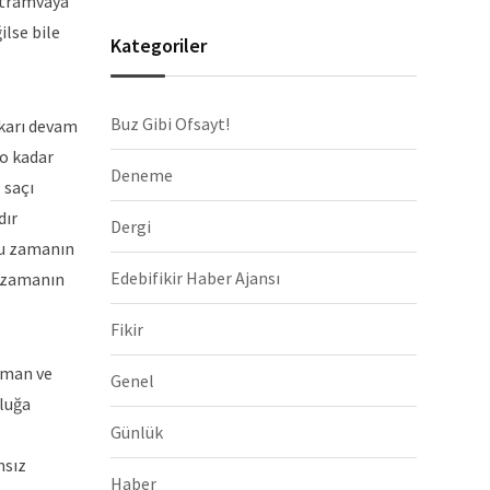
, tramvaya
ilse bile
Kategoriler
Buz Gibi Ofsayt!
ukarı devam
 o kadar
Deneme
 saçı
dır
Dergi
Bu zamanın
Edebifikir Haber Ajansı
u zamanın
Fikir
aman ve
Genel
şluğa
Günlük
msız
Haber