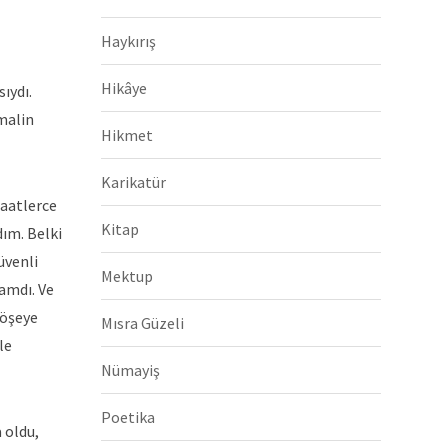
Haykırış
Hikâye
ıydı.
emalin
Hikmet
Karikatür
saatlerce
Kitap
ım. Belki
üvenli
Mektup
amdı. Ve
köşeye
Mısra Güzeli
le
Nümayiş
Poetika
 oldu,