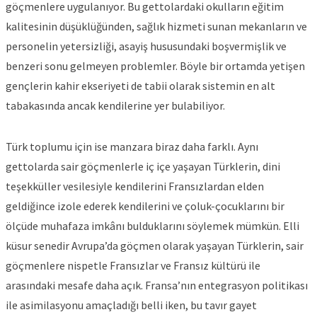
göçmenlere uygulanıyor. Bu gettolardaki okulların eğitim
kalitesinin düşüklüğünden, sağlık hizmeti sunan mekanların ve
personelin yetersizliği, asayiş hususundaki boşvermişlik ve
benzeri sonu gelmeyen problemler. Böyle bir ortamda yetişen
gençlerin kahir ekseriyeti de tabii olarak sistemin en alt
tabakasında ancak kendilerine yer bulabiliyor.
Türk toplumu için ise manzara biraz daha farklı. Aynı
gettolarda sair göçmenlerle iç içe yaşayan Türklerin, dini
teşekküller vesilesiyle kendilerini Fransızlardan elden
geldiğince izole ederek kendilerini ve çoluk-çocuklarını bir
ölçüde muhafaza imkânı bulduklarını söylemek mümkün. Elli
küsur senedir Avrupa’da göçmen olarak yaşayan Türklerin, sair
göçmenlere nispetle Fransızlar ve Fransız kültürü ile
arasındaki mesafe daha açık. Fransa’nın entegrasyon politikası
ile asimilasyonu amaçladığı belli iken, bu tavır gayet