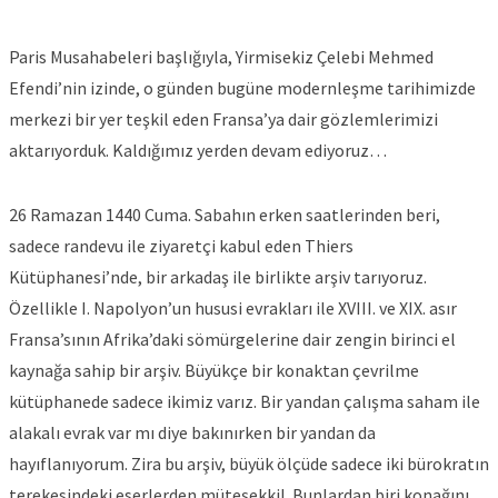
Paris Musahabeleri başlığıyla, Yirmisekiz Çelebi Mehmed
Efendi’nin izinde, o günden bugüne modernleşme tarihimizde
merkezi bir yer teşkil eden Fransa’ya dair gözlemlerimizi
aktarıyorduk. Kaldığımız yerden devam ediyoruz…
26 Ramazan 1440 Cuma. Sabahın erken saatlerinden beri,
sadece randevu ile ziyaretçi kabul eden Thiers
Kütüphanesi’nde, bir arkadaş ile birlikte arşiv tarıyoruz.
Özellikle I. Napolyon’un hususi evrakları ile XVIII. ve XIX. asır
Fransa’sının Afrika’daki sömürgelerine dair zengin birinci el
kaynağa sahip bir arşiv. Büyükçe bir konaktan çevrilme
kütüphanede sadece ikimiz varız. Bir yandan çalışma saham ile
alakalı evrak var mı diye bakınırken bir yandan da
hayıflanıyorum. Zira bu arşiv, büyük ölçüde sadece iki bürokratın
terekesindeki eserlerden müteşekkil. Bunlardan biri konağını