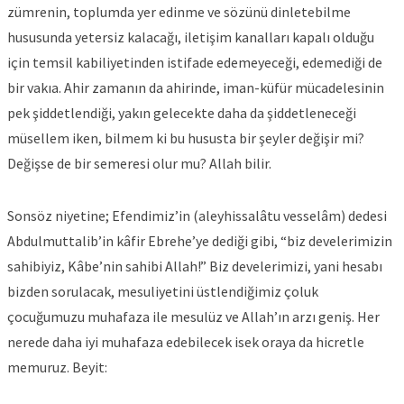
zümrenin, toplumda yer edinme ve sözünü dinletebilme
hususunda yetersiz kalacağı, iletişim kanalları kapalı olduğu
için temsil kabiliyetinden istifade edemeyeceği, edemediği de
bir vakıa. Ahir zamanın da ahirinde, iman-küfür mücadelesinin
pek şiddetlendiği, yakın gelecekte daha da şiddetleneceği
müsellem iken, bilmem ki bu hususta bir şeyler değişir mi?
Değişse de bir semeresi olur mu? Allah bilir.
Sonsöz niyetine; Efendimiz’in (aleyhissalâtu vesselâm) dedesi
Abdulmuttalib’in kâfir Ebrehe’ye dediği gibi, “biz develerimizin
sahibiyiz, Kâbe’nin sahibi Allah!” Biz develerimizi, yani hesabı
bizden sorulacak, mesuliyetini üstlendiğimiz çoluk
çocuğumuzu muhafaza ile mesulüz ve Allah’ın arzı geniş. Her
nerede daha iyi muhafaza edebilecek isek oraya da hicretle
memuruz. Beyit: