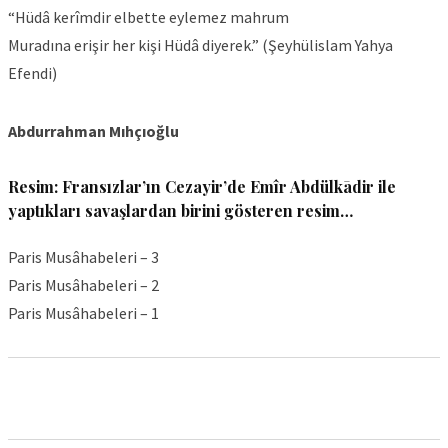
“Hüdâ kerîmdir elbette eylemez mahrum
Muradına erişir her kişi Hüdâ diyerek.” (Şeyhülislam Yahya
Efendi)
Abdurrahman Mıhçıoğlu
Resim: Fransızlar’ın Cezayir’de Emîr Abdülkādir ile
yaptıkları savaşlardan birini gösteren resim…
Paris Musâhabeleri – 3
Paris Musâhabeleri – 2
Paris Musâhabeleri – 1