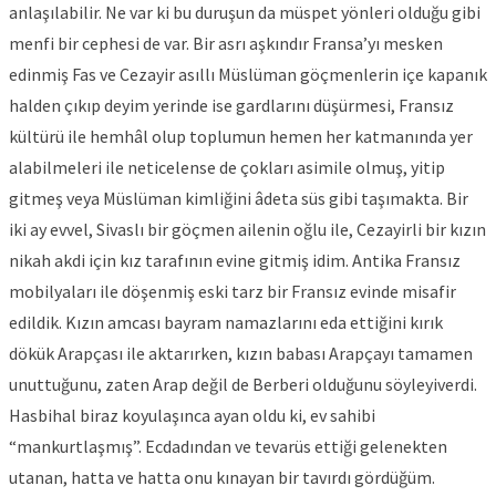
anlaşılabilir. Ne var ki bu duruşun da müspet yönleri olduğu gibi
menfi bir cephesi de var. Bir asrı aşkındır Fransa’yı mesken
edinmiş Fas ve Cezayir asıllı Müslüman göçmenlerin içe kapanık
halden çıkıp deyim yerinde ise gardlarını düşürmesi, Fransız
kültürü ile hemhâl olup toplumun hemen her katmanında yer
alabilmeleri ile neticelense de çokları asimile olmuş, yitip
gitmeş veya Müslüman kimliğini âdeta süs gibi taşımakta. Bir
iki ay evvel, Sivaslı bir göçmen ailenin oğlu ile, Cezayirli bir kızın
nikah akdi için kız tarafının evine gitmiş idim. Antika Fransız
mobilyaları ile döşenmiş eski tarz bir Fransız evinde misafir
edildik. Kızın amcası bayram namazlarını eda ettiğini kırık
dökük Arapçası ile aktarırken, kızın babası Arapçayı tamamen
unuttuğunu, zaten Arap değil de Berberi olduğunu söyleyiverdi.
Hasbihal biraz koyulaşınca ayan oldu ki, ev sahibi
“mankurtlaşmış”. Ecdadından ve tevarüs ettiği gelenekten
utanan, hatta ve hatta onu kınayan bir tavırdı gördüğüm.