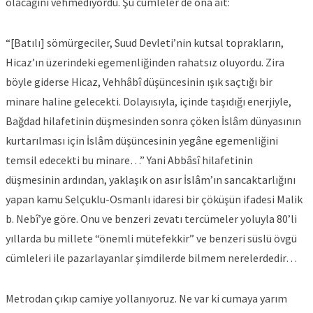
olacağını vehmediyordu. Şu cümleler de ona ait:
“[Batılı] sömürgeciler, Suud Devleti’nin kutsal toprakların,
Hicaz’ın üzerindeki egemenliğinden rahatsız oluyordu. Zira
böyle giderse Hicaz, Vehhâbî düşüncesinin ışık saçtığı bir
minare haline gelecekti. Dolayısıyla, içinde taşıdığı enerjiyle,
Bağdad hilafetinin düşmesinden sonra çöken İslâm dünyasının
kurtarılması için İslâm düşüncesinin yegâne egemenliğini
temsil edecekti bu minare…” Yani Abbâsî hilafetinin
düşmesinin ardından, yaklaşık on asır İslâm’ın sancaktarlığını
yapan kamu Selçuklu-Osmanlı idaresi bir çöküşün ifadesi Malik
b. Nebî’ye göre. Onu ve benzeri zevatı tercümeler yoluyla 80’li
yıllarda bu millete “önemli mütefekkir” ve benzeri süslü övgü
cümleleri ile pazarlayanlar şimdilerde bilmem nerelerdedir…
Metrodan çıkıp camiye yollanıyoruz. Ne var ki cumaya yarım