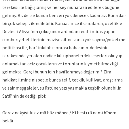
terekesi ile bağışlamış ve her şey muhafaza edilerek bugüne
gelmiş. Bizde ise bunun benzeri yok denecek kadar az. Buna dair
birçok sebep zikredilebilir. Kanaatimce ilk sıralarda, özellikle
Devlet-i Aliyye’nin çöküşünün ardından redd-i miras yapan
cumhuriyet elitlerinin maziye ait ne varsa yok sayma/yok etme
politikası ile, harf inkılabı sonrası babasının-dedesinin
terekesinde yer alan nadide kütüphanelerdeki eserleri okuyup
anlamaktan aciz çocukların ve torunların kıymetbilmezliği
gelmekte. Gerçi bunun için hayıflanmaya değer mi? Zira
hakikat ilmine nispetle bunca telif, tetkik, külliyat, araştırma
ve sair meşgaleler, su üstüne yazı yazmakla teşbih olunabilir.
Sa‘dî’nin de dediği gibi:
Garaz nakşîst ki ez mâ bâz mâned / Ki hestî râ nemî bînem
bekâî