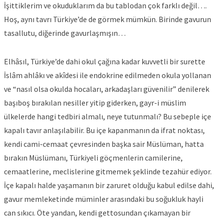
İşittiklerim ve okuduklarım da bu tablodan çok farklı değil….
Hoş, aynı tavrı Türkiye’de de görmek mümkün. Birinde gavurun
tasallutu, diğerinde gavurlaşmışın…
Elhâsıl, Türkiye’de dahi okul çağına kadar kuvvetli bir surette
İslâm ahlâkı ve akîdesi ile endokrine edilmeden okula yollanan
ve “nasıl olsa okulda hocaları, arkadaşları güvenilir” denilerek
başıboş bırakılan nesiller yitip giderken, gayr-i müslim
ülkelerde hangi tedbiri almalı, neye tutunmalı? Bu sebeple içe
kapalı tavır anlaşılabilir. Bu içe kapanmanın da ifrat noktası,
kendi cami-cemaat çevresinden başka sair Müslüman, hatta
bırakın Müslümanı, Türkiyeli göçmenlerin camilerine,
cemaatlerine, meclislerine gitmemek şeklinde tezahür ediyor.
İçe kapalı halde yaşamanın bir zaruret olduğu kabul edilse dahi,
gavur memleketinde müminler arasındaki bu soğukluk hayli
can sıkıcı. Öte yandan, kendi gettosundan çıkamayan bir