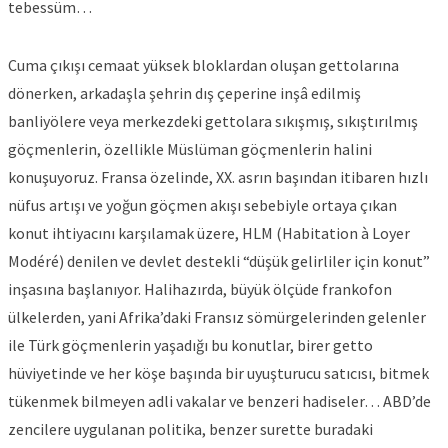
tebessüm…
Cuma çıkışı cemaat yüksek bloklardan oluşan gettolarına
dönerken, arkadaşla şehrin dış çeperine inşâ edilmiş
banliyölere veya merkezdeki gettolara sıkışmış, sıkıştırılmış
göçmenlerin, özellikle Müslüman göçmenlerin halini
konuşuyoruz. Fransa özelinde, XX. asrın başından itibaren hızlı
nüfus artışı ve yoğun göçmen akışı sebebiyle ortaya çıkan
konut ihtiyacını karşılamak üzere, HLM (Habitation à Loyer
Modéré) denilen ve devlet destekli “düşük gelirliler için konut”
inşasına başlanıyor. Halihazırda, büyük ölçüde frankofon
ülkelerden, yani Afrika’daki Fransız sömürgelerinden gelenler
ile Türk göçmenlerin yaşadığı bu konutlar, birer getto
hüviyetinde ve her köşe başında bir uyuşturucu satıcısı, bitmek
tükenmek bilmeyen adli vakalar ve benzeri hadiseler… ABD’de
zencilere uygulanan politika, benzer surette buradaki