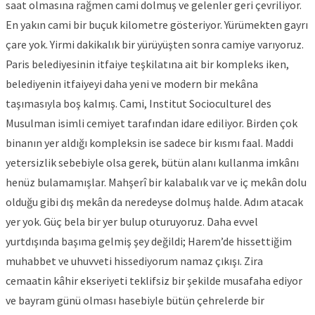
saat olmasına rağmen cami dolmuş ve gelenler geri çevriliyor.
En yakın cami bir buçuk kilometre gösteriyor. Yürümekten gayrı
çare yok. Yirmi dakikalık bir yürüyüşten sonra camiye varıyoruz.
Paris belediyesinin itfaiye teşkilatına ait bir kompleks iken,
belediyenin itfaiyeyi daha yeni ve modern bir mekâna
taşımasıyla boş kalmış. Cami, Institut Socioculturel des
Musulman isimli cemiyet tarafından idare ediliyor. Birden çok
binanın yer aldığı kompleksin ise sadece bir kısmı faal. Maddi
yetersizlik sebebiyle olsa gerek, bütün alanı kullanma imkânı
henüz bulamamışlar. Mahşerî bir kalabalık var ve iç mekân dolu
olduğu gibi dış mekân da neredeyse dolmuş halde. Adım atacak
yer yok. Güç bela bir yer bulup oturuyoruz. Daha evvel
yurtdışında başıma gelmiş şey değildi; Harem’de hissettiğim
muhabbet ve uhuvveti hissediyorum namaz çıkışı. Zira
cemaatin kâhir ekseriyeti teklifsiz bir şekilde musafaha ediyor
ve bayram günü olması hasebiyle bütün çehrelerde bir