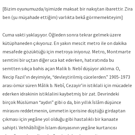
[Bizim oyunumuzda/işimizde maksat bir nakıştan ibarettir. Zira
ben (şu müşahade ettiğim) varlıkta bekâ görmemekteyim]
Cuma vakti yaklaşıyor. Öğleden sonra tekrar gelmek üzere
kütüphaneden çıkıyoruz. En yakın mescit metro ile on dakika
mesafede gözüktüğü için metroya iniyoruz. Metro, Montmarte
semtini bir uçtan diğer uca kat ederken, hatıratında bu
semtten sıkça bahis açan Malik b. Nebî düşüyor aklıma. O,
Necip Fazıl’ın deyimiyle, “devleştirilmiş cücelerden.” 1905-1973
arası ömür süren Mâlik b. Nebî, Cezayir’in istiklali için mücadele
ederken idrakinin istiklalini kaybetmiş bir zat. Devrindeki
birçok Müslüman “aydın” gibi o da, bin yıllık İslâm düşünce
mirasını reddetmenin, ümmetin içerisine düştüğü girdaptan
çıkması için yegâne yol olduğu gibi hastalıklı bir kanaate
sahipti. Vehhâbîliğin İslam dünyasının yegâne kurtarıcısı