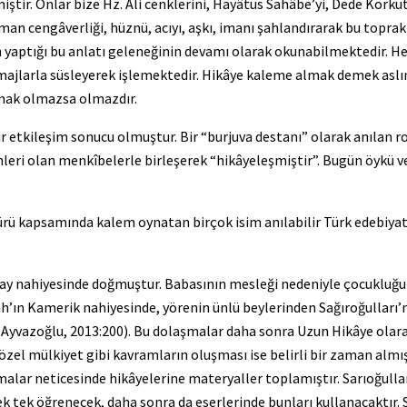
r. Onlar bize Hz. Ali cenklerini, Hayâtüs Sahâbe’yi, Dede Korkut H
aman cengâverliği, hüznü, acıyı, aşkı, imanı şahlandırarak bu topr
 yaptığı bu anlatı geleneğinin devamı olarak okunabilmektedir. Her
majlarla süsleyerek işlemektedir. Hikâye kaleme almak demek aslı
amak olmazsa olmazdır.
r etkileşim sonucu olmuştur. Bir “burjuva destanı” olarak anılan 
leri olan menkîbelerle birleşerek “hikâyeleşmiştir”. Bugün öykü v
ü kapsamında kalem oynatan birçok isim anılabilir Türk edebiyatı a
uçay nahiyesinde doğmuştur. Babasının mesleği nedeniyle çocukluğu 
ın Kamerik nahiyesinde, yörenin ünlü beylerinden Sağıroğulları’nın
(Ayvazoğlu, 2013:200). Bu dolaşmalar daha sonra Uzun Hikâye olarak
zel mülkiyet gibi kavramların oluşması ise belirli bir zaman almıştı
alar neticesinde hikâyelerine materyaller toplamıştır. Sarıoğulla
 tek tek öğrenecek, daha sonra da eserlerinde bunları kullanacaktır.