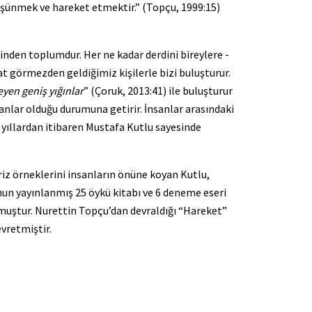
düşünmek ve hareket etmektir.” (Topçu, 1999:15)
inden toplumdur. Her ne kadar derdini bireylere -
t görmezden geldiğimiz kişilerle bizi buluşturur.
eyen geniş yığınlar
” (Çoruk, 2013:41) ile buluşturur
sanlar olduğu durumuna getirir. İnsanlar arasındaki
i yıllardan itibaren Mustafa Kutlu sayesinde
riz örneklerini insanların önüne koyan Kutlu,
nun yayınlanmış 25 öykü kitabı ve 6 deneme eseri
muştur. Nurettin Topçu’dan devraldığı “Hareket”
vretmiştir.