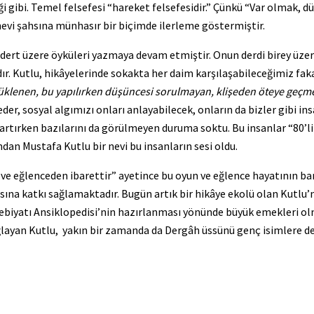
ği gibi. Temel felsefesi “hareket felsefesidir.” Çünkü “Var olmak, 
nevi şahsına münhasır bir biçimde ilerleme göstermiştir.
dert üzere öyküleri yazmaya devam etmiştir. Onun derdi birey üzer
ır. Kutlu, hikâyelerinde sokakta her daim karşılaşabileceğimiz faka
r yüklenen, bu yapılırken düşüncesi sorulmayan, klişeden öteye geçm
er, sosyal algımızı onları anlayabilecek, onların da bizler gibi in
ıkartırken bazılarını da görülmeyen duruma soktu. Bu insanlar “80’l
dan Mustafa Kutlu bir nevi bu insanların sesi oldu.
 ve eğlenceden ibarettir” ayetince bu oyun ve eğlence hayatının ba
asına katkı sağlamaktadır. Bugün artık bir hikâye ekolü olan Kutlu’
debiyatı Ansiklopedisi’nin hazırlanması yönünde büyük emekleri ol
ağlayan Kutlu, yakın bir zamanda da Dergâh üssünü genç isimlere de