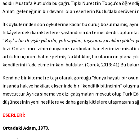
adıdır Mustafa Kutlu’da bu çağrı. Tıpkı Nurettin Topçu’da öğrendi
Anlatı geleneğinin bir devamı olan eserlerin Kutlu’daki serüveni 
İlk öykülerinden son öykülerine kadar bu duruş bozulmamış, aynı 
hikâyelerdeki karakterlere- yaslandırsa da temel derdi toplumlad
“
Başka bir deyişle yıllardır, yok sayılan, taşıyamayacakları yükle
bizi. Onları önce zihin dünyamıza ardından hanelerimize misafir ed
artık bir uçurum haline gelmiş farklılıklar, bazılarını ön plana ç
kendilerini ifade etme imkânı buldular. (Çoruk, 2013: 41) Bu bakım
Kendine bir kilometre taşı olarak gördüğü “dünya hayatı bir oyun
insanda hak ve hakikat ekseninde bir “kendilik bilincinin” oluşm
mevcuttur. Ayrıca sinema ve dizi çalışmaları mevcut olup Türk E
düşüncesinin yeni nesillere ve daha geniş kitlelere ulaşmasını s
ESERLERİ:
Ortadaki Adam
, 1970.