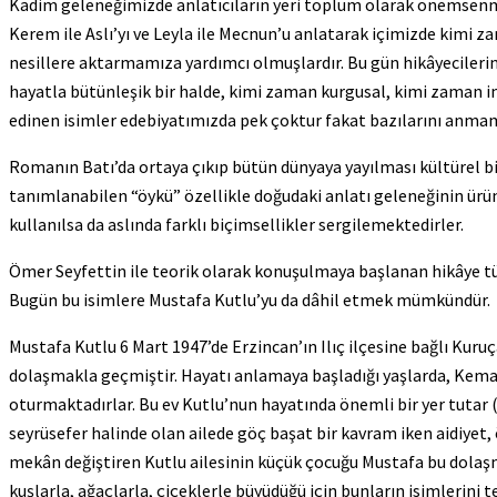
Kadim geleneğimizde anlatıcıların yeri toplum olarak önemsenmişti
Kerem ile Aslı’yı ve Leyla ile Mecnun’u anlatarak içimizde kimi z
nesillere aktarmamıza yardımcı olmuşlardır. Bu gün hikâyecilerin
hayatla bütünleşik bir halde, kimi zaman kurgusal, kimi zaman i
edinen isimler edebiyatımızda pek çoktur fakat bazılarını anm
Romanın Batı’da ortaya çıkıp bütün dünyaya yayılması kültürel bi
tanımlanabilen “öykü” özellikle doğudaki anlatı geleneğinin ürün
kullanılsa da aslında farklı biçimsellikler sergilemektedirler.
Ömer Seyfettin ile teorik olarak konuşulmaya başlanan hikâye tür
Bugün bu isimlere Mustafa Kutlu’yu da dâhil etmek mümkündür.
Mustafa Kutlu 6 Mart 1947’de Erzincan’ın Ilıç ilçesine bağlı Kur
dolaşmakla geçmiştir. Hayatı anlamaya başladığı yaşlarda, Kemah’
oturmaktadırlar. Bu ev Kutlu’nun hayatında önemli bir yer tutar 
seyrüsefer halinde olan ailede göç başat bir kavram iken aidiyet, ö
mekân değiştiren Kutlu ailesinin küçük çocuğu Mustafa bu dolaşm
kuşlarla, ağaçlarla, çiçeklerle büyüdüğü için bunların isimlerini