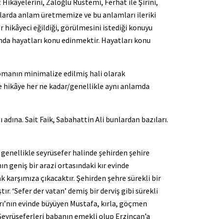
ikâyelerini, Zaloğlu Rüstemi, Ferhat ile Şirini,
aklarda anlam üretmemize ve bu anlamları ileriki
 hikâyeci eğildiği, görülmesini istediği konuyu
nda hayatları konu edinmektir. Hayatları konu
romanın minimalize edilmiş hali olarak
e hikâye her ne kadar/genellikle aynı anlamda
dına. Sait Faik, Sabahattin Ali bunlardan bazıları.
genellikle seyrüsefer halinde şehirden şehire
 geniş bir arazi ortasındaki kır evinde
 karşımıza çıkacaktır. Şehirden şehre sürekli bir
r. ‘Sefer der vatan’ demiş bir derviş gibi sürekli
rı’nın evinde büyüyen Mustafa, kırla, göçmen
 Seyrüseferleri babanın emekli olup Erzincan’a