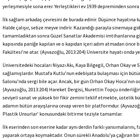
yerleşmesiyle sona erer. Yerleştikleri ev 1939 depreminden sonra 
İlk sağlam arkadaş çevresini de burada edinir. Düşünce hayatına 
Halde çalışır, sebze meyve indirir. Kazandığı parayla sinemaya gider 
tamamladıktan sonra Güzel Sanatlar Akademisi imtihanlarına girme
kapısında paniğe kapılan ve o kapıdan içeri adım atmadan önce b
Fakültesi’ne atar. (Ayvazoğlu, 2013:204) Üniversite hayatı onda ye
Üniversitedeki hocaları Niyazı Akı, Kaya Bilgegil, Orhan Okay ve S
sağlamışlardır. Mustafa Kutlu’nun edebiyata bulaşması için bütün 
Salonu’nda sergi bile açar. Ancak, bir gün Orhan Okay Hoca’nın od
(Ayvazoğlu, 2013:204) Hareket Dergisi, Nurettin Topçu önderliğind
seviyeli sanat ve yüksek bir fikir zemini teklif etmekte, üstel
adamın bütün arayışlarına cevap veren bir platformdur. (Ayvazoğlu
Plastik Unsurlar’ konusundaki bitirme teziyle tamamlar.
İlk eserinden son eserine kadar aynı derdin farklı yansımalarını, 
yaparak ortaya koymaktadır. Onun sürekli Anadolu’ya çağıran bir