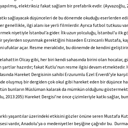
yapılmış, elektriksiz fakat sağlam bir prefabrik evdir. (Ayvazoğlu,
katkı sağlayacak düşünceleri de bu dönemde okuduğu eserlerden edin
genellikle, ilgi alanı ise yerli filmlerdir. Ayrıca futbol tutkusu var
k niyetiyle İstanbul’a gider. İlk uzun yolculuğu, İstanbul’u ilk g
ir şeylerden soyunmak gerektiğini hisseden Erzincanlı Mustafa, ka
ni ufuklar açar. Resme meraklıdır, bu dönemde de kendini geliştirir
elahattin Olcay gibi, her biri kendi sahasında birini olan hocalar, 
şartlar hazırdır; fakat Kutlu’nun resme ilgisi devam etmektedir. H
asında Hareket Dergisinin sahibi Erzurumlu Ezel Erverdi’yle karşıl
e oluşmuş bir dergiden çok okul gibi hareket eden bir düşünce hare
ik bütün bunların Müslüman kalarak da mümkün olduğunu göstermekted
, 2013:205) Hareket Dergisi’ne önce çizimleriyle katkı sağlar, bunu
farklı yaşantılar üzerindeki etkisini gözler önüne seren Mustafa Kut
 sesi vardır, Anadolu’ya o medeniyetler beşiğine çağrıdır bu. Durm