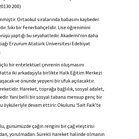
 20130:200)
miştir. Ortaokul sıralarında babasını kaybeder.
dır. Sıkı bir Fenerbahçelidir. Lise öğrenimini
örüşü yaptığı bu seyahatledir. Akademi’nin daha
pağı Erzurum Atatürk Üniversitesi Edebiyat
.
güçlü bir entelektüel çevrenin oluşmasını
atta iki arkadaşıyla birlikte Halk Eğitim Merkezi
aşacak ve önünde yepyeni bir ufuk açılacaktır.
ketidir. Hareket, toprağa bağlılık, sosyal adalet,
ir. Yani belli bir sosyal tabana mensup genç bir
 öyküleriyle devam ettirir. Okulunu ‘Sait Faik’te
lu, günümüzde çağın rengini bir çağ eleştirisi
adan, yorulmadan. Sürekli hareket halinde olmanın