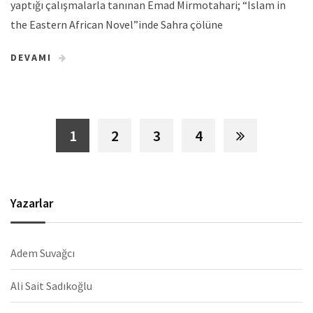
yaptığı çalışmalarla tanınan Emad Mirmotahari; “Islam in
the Eastern African Novel”inde Sahra çölüne
DEVAMI
1
2
3
4
Yazarlar
Adem Suvağcı
Ali Sait Sadıkoğlu