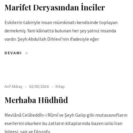
Marifet Deryasından İnciler
Eskilerin tabiriyle insan mümkinatı kendisinde toplayan
demekmiş. Yani kâinatta bulunan her şey yalnız insanda
vardır. Şeyh Abdullah Dihlevi’nin ifadesiyle eğer
DEVAMI
Arif Akbaş
02/05/2016
Kitap
Merhaba Hüdhüd
Mevlânâ Celâleddîn-i Rûmî ve Şeyh Galip gibi mutasavvıfların
eserlerini okurken bu zatların kitaplarında bazen ünlü İran
bilgesi, şair ve filozofu