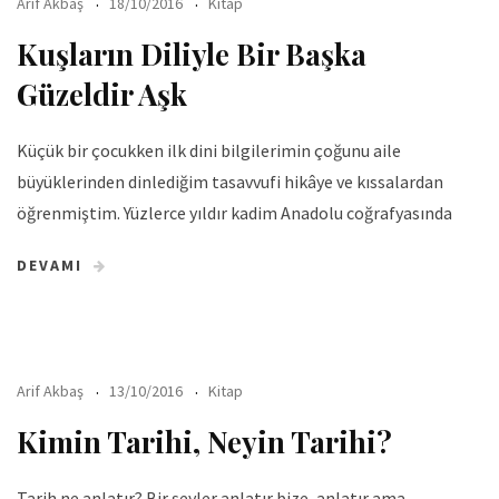
Arif Akbaş
18/10/2016
Kitap
Kuşların Diliyle Bir Başka
Güzeldir Aşk
Küçük bir çocukken ilk dini bilgilerimin çoğunu aile
büyüklerinden dinlediğim tasavvufi hikâye ve kıssalardan
öğrenmiştim. Yüzlerce yıldır kadim Anadolu coğrafyasında
DEVAMI
Arif Akbaş
13/10/2016
Kitap
Kimin Tarihi, Neyin Tarihi?
Tarih ne anlatır? Bir şeyler anlatır bize, anlatır ama